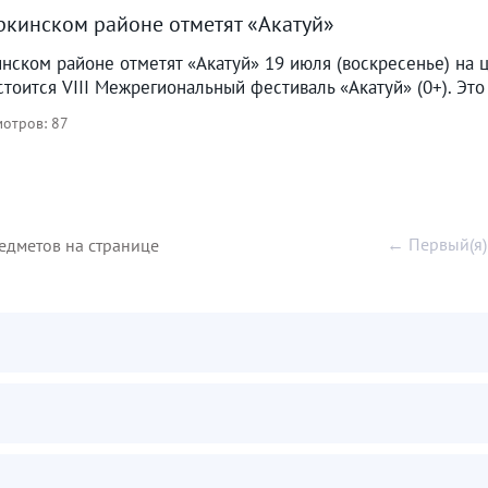
ркинском районе отметят «Акатуй»
нском районе отметят «Акатуй» 19 июля (воскресенье) на 
стоится VIII Межрегиональный фестиваль «Акатуй» (0+). Это
отров: 87
← Первый(я)
едметов на странице