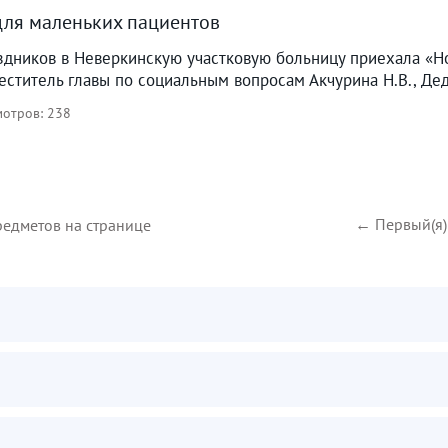
ля маленьких пациентов
здников в Неверкинскую участковую больницу приехала «Но
еститель главы по социальным вопросам Акчурина Н.В., Дед
отров: 238
← Первый(я)
редметов на странице