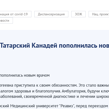
нация от covid-19
Диспансеризация
ЗОЖ
Нац. прое
овости
 Татарский Канадей пополнилась н
 пополнилась новым врачом
ргеевна приступила к своим обязанностям. Это стало важны
алогом здоровья и благополучия. Амбулатория, будучи кл
заболеваний, своевременной диагностике и лечении широко
рский Медицинский университет "Реавиз", перед переездом