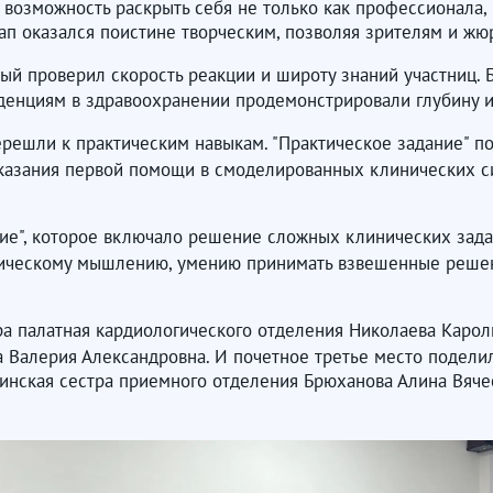
а возможность раскрыть себя не только как профессионала, 
тап оказался поистине творческим, позволяя зрителям и ж
ый проверил скорость реакции и широту знаний участниц.
нденциям в здравоохранении продемонстрировали глубину и
ерешли к практическим навыкам. "Практическое задание" 
азания первой помощи в смоделированных клинических си
ие", которое включало решение сложных клинических зада
итическому мышлению, умению принимать взвешенные реше
а палатная кардиологического отделения Николаева Карол
Валерия Александровна. И почетное третье место подели
инская сестра приемного отделения Брюханова Алина Вячес