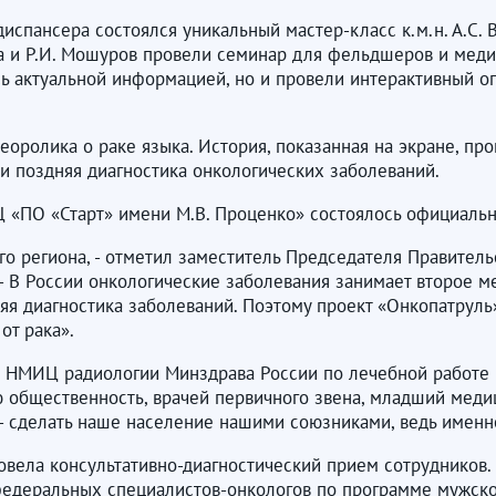
диспансера состоялся уникальный мастер-класс к.м.н. А.С.
ова и Р.И. Мошуров провели семинар для фельдшеров и мед
ь актуальной информацией, но и провели интерактивный оп
ролика о раке языка. История, показанная на экране, про
и поздняя диагностика онкологических заболеваний.
ПЦ «ПО «Старт» имени М.В. Проценко» состоялось официаль
го региона, - отметил заместитель Председателя Правител
. - В России онкологические заболевания занимает второе 
няя диагностика заболеваний. Поэтому проект «Онкопатруль
от рака».
а НМИЦ радиологии Минздрава России по лечебной работе Г
ю общественность, врачей первичного звена, младший меди
- сделать наше население нашими союзниками, ведь именно
вела консультативно-диагностический прием сотрудников.
федеральных специалистов-онкологов по программе мужско