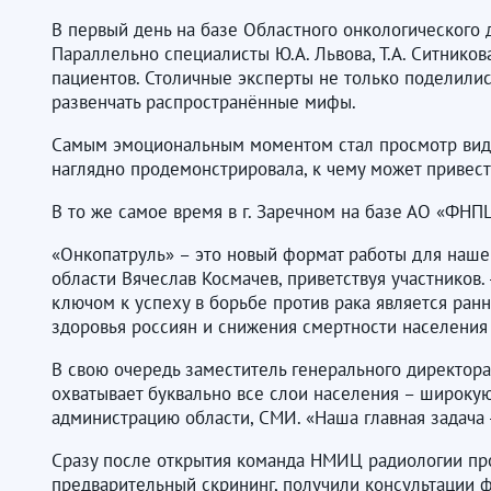
В первый день на базе Областного онкологического 
Параллельно специалисты Ю.А. Львова, Т.А. Ситник
пациентов. Столичные эксперты не только поделилис
развенчать распространённые мифы.
Самым эмоциональным моментом стал просмотр видео
наглядно продемонстрировала, к чему может привест
В то же самое время в г. Заречном на базе АО «ФН
«Онкопатруль» – это новый формат работы для наше
области Вячеслав Космачев, приветствуя участников
ключом к успеху в борьбе против рака является ран
здоровья россиян и снижения смертности населения 
В свою очередь заместитель генерального директор
охватывает буквально все слои населения – широку
администрацию области, СМИ. «Наша главная задача 
Сразу после открытия команда НМИЦ радиологии про
предварительный скрининг, получили консультации 