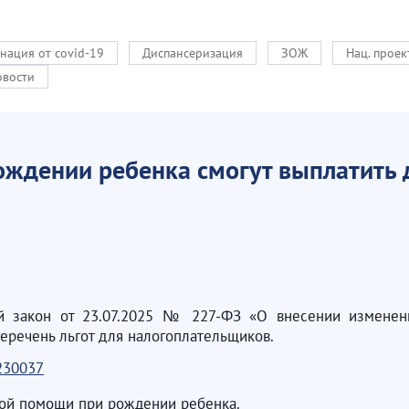
нация от covid-19
Диспансеризация
ЗОЖ
Нац. прое
овости
ождении ребенка смогут выплатить 
ый закон от 23.07.2025 № 227-ФЗ «О внесении изменени
еречень льгот для налогоплательщиков.
7230037
ной помощи при рождении ребенка.