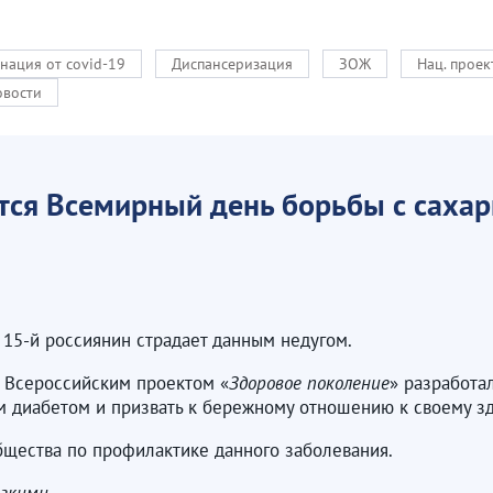
нация от covid-19
Диспансеризация
ЗОЖ
Нац. прое
овости
тся Всемирный день борьбы с саха
 15-й россиянин страдает данным недугом.
 Всероссийским проектом «
Здоровое поколение
» разработа
м диабетом и призвать к бережному отношению к своему з
бщества по профилактике данного заболевания.