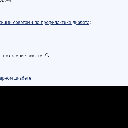
изкими.
скими советами по профилактике диабета
;
е поколение вместе! 🔍
арном диабете