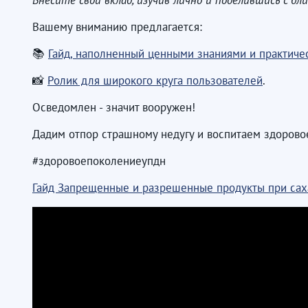
Внесите свой вклад, изучив лично и поделившись с бл
Вашему вниманию предлагается:
📚
Гайд, наполненный ценными знаниями и практиче
📸
Ролик для широкого круга пользователей
.
Осведомлен - значит вооружен!
Дадим отпор страшному недугу и воспитаем здорово
#здоровоепоколениеупдн
Гайд Запрещенные и разрешенные продукты при сах