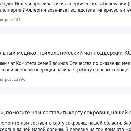
оходит Неделя профилактики аллергических заболеваний (в
е аллергия? Аллергия возникает вследствие гиперчувствите
отров: 181
ьный медико-психологический чат поддержки КСВО
ый чат Комитета семей воинов Отечества по оказанию ме
льной военной операции начинает работу в новом сообщест
отров: 12996
и, помогите нам составить карту сокровищ нашей 
помогите нам составить карту сокровищ нашей области. За
я сердце вашей малой родины. В деревне на три дома это мо