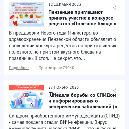
12
ДЕКАБРЯ
2023
Пензенцев приглашают
принять участие в конкурсе
рецептов «Полезное блюдо к
новогоднему столу»
В преддверии Нового года Министерство
здравоохранения Пензеской области объявляет о
проведении конкурса рецептов по приготовлению
полезного, но при этом вкусного блюда на
праздничный стол. Не секрет, что...
Подробнее
Просмотров: 75040
27
НОЯБРЯ
2023
🗓Неделя борьбы со СПИДом
и информирования о
венерических заболеваний (в
честь Всемирного дня...
Синдром приобретенного иммунодефицита (СПИД)
- самая поздняя стадия ВИЧ-инфекции. Вирус
иммунодефицита человека (ВИЧ) — это инфекция,