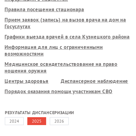
Правила посещения стационара
Прием заявок (запись) на вызов врача на дом на
Госуслугах
Графики выезда врачей в села Кузнецкого района
Информация для лиц с ограниченными
возможностями
Медицинское освидетельствование на право
ношения оружия
Центры здоровья
Диспансерное наблюдение
Порядок оказания помощи участникам СВО
РЕЗУЛЬТАТЫ ДИСПАНСЕРИЗАЦИИ
2024
2025
2026