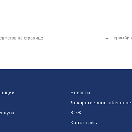
← Первый(я)
едметов на странице
изации
Новости
Лекарственное обеспече
услуги
ЗОЖ
Карта сайта