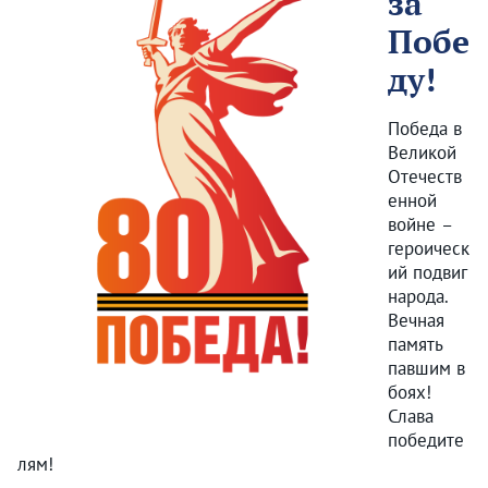
за
Побе
ду!
Победа в
Великой
Отечеств
енной
войне –
героическ
ий подвиг
народа.
Вечная
память
павшим в
боях!
Слава
победите
лям!