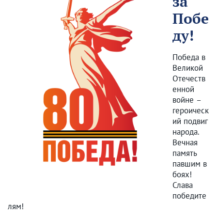
за
Побе
ду!
Победа в
Великой
Отечеств
енной
войне –
героическ
ий подвиг
народа.
Вечная
память
павшим в
боях!
Слава
победите
лям!