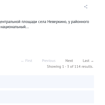
центральной площади села Неверкино, у районного
 национальный...
← First
Previous
Next
Last →
Showing 1 - 3 of 114 results.