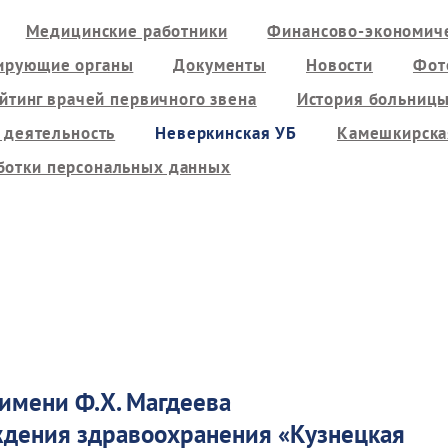
Медицинские работники
Финансово-экономиче
ирующие органы
Документы
Новости
Фот
йтинг врачей первичного звена
История больниц
 деятельность
Неверкинская УБ
Камешкирска
ботки персональных данных
 имени Ф.Х. Магдеева
еждения здравоохранения
«
Кузнецкая