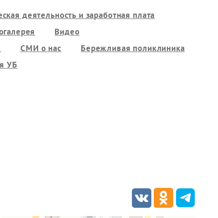
ская деятельность и заработная плата
огалерея
Видео
ы
СМИ о нас
Бережливая поликлиника
я УБ