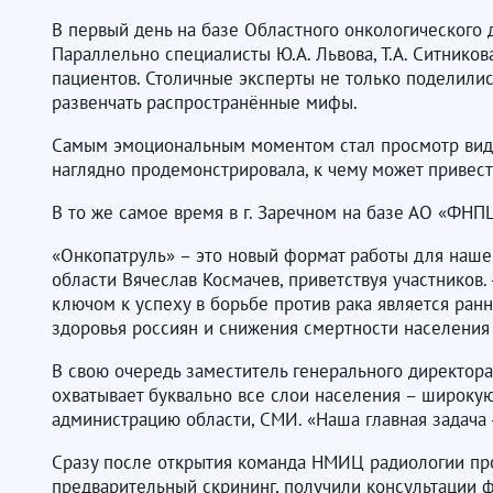
В первый день на базе Областного онкологического 
Параллельно специалисты Ю.А. Львова, Т.А. Ситник
пациентов. Столичные эксперты не только поделилис
развенчать распространённые мифы.
Самым эмоциональным моментом стал просмотр видео
наглядно продемонстрировала, к чему может привест
В то же самое время в г. Заречном на базе АО «ФН
«Онкопатруль» – это новый формат работы для наше
области Вячеслав Космачев, приветствуя участников
ключом к успеху в борьбе против рака является ран
здоровья россиян и снижения смертности населения 
В свою очередь заместитель генерального директор
охватывает буквально все слои населения – широку
администрацию области, СМИ. «Наша главная задача 
Сразу после открытия команда НМИЦ радиологии про
предварительный скрининг, получили консультации 