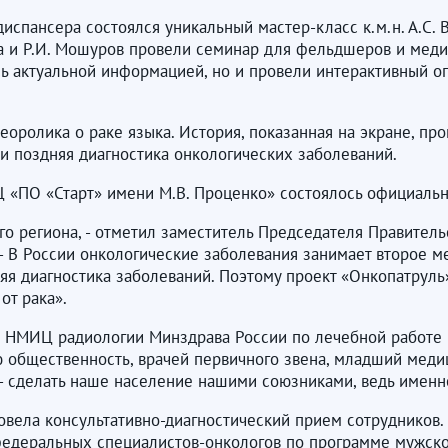
диспансера состоялся уникальный мастер-класс к.м.н. А.С.
ова и Р.И. Мошуров провели семинар для фельдшеров и мед
ь актуальной информацией, но и провели интерактивный оп
ролика о раке языка. История, показанная на экране, про
и поздняя диагностика онкологических заболеваний.
ПЦ «ПО «Старт» имени М.В. Проценко» состоялось официаль
го региона, - отметил заместитель Председателя Правител
. - В России онкологические заболевания занимает второе 
няя диагностика заболеваний. Поэтому проект «Онкопатруль
от рака».
а НМИЦ радиологии Минздрава России по лечебной работе Г
ю общественность, врачей первичного звена, младший меди
- сделать наше население нашими союзниками, ведь именно
вела консультативно-диагностический прием сотрудников.
федеральных специалистов-онкологов по программе мужско