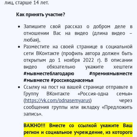
лиц, старше 14 лет.
Как принять участие?
Запишите свой рассказ о добром деле в
отношении Вас на видео (длина видео –
любая),
Разместите на своей странице в социальной
сети ВКонтакте (профиль автора должен быть
открытым до 1 ноября 2022 г). В описании
видео обязательно укажите хештеги
#мывместеблагодарю #премиямывместе
#мывместе #россияоднасемья
Ссылку на пост на вашей странице отправьте в
Группу ВКонтакте «Россия-одна семья»
(
https://vk.com/odnasemyarus
) через
сообщения группы или вкладку «Предложить
запись».
ВАЖНО!!! Вместе со ссылкой укажите Ваш
регион и социальное учреждение, из которого