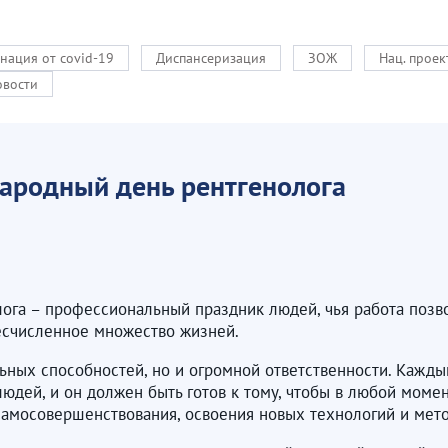
нация от covid-19
Диспансеризация
ЗОЖ
Нац. прое
овости
ародный день рентгенологa
га – профессиональный праздник людей, чья работа позвол
 бесчисленное множество жизней.
льных способностей, но и огромной ответственности. Кажд
людей, и он должен быть готов к тому, чтобы в любой моме
самосовершенствования, освоения новых технологий и мето